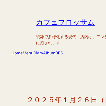
内
容
を
カフェブロッサム
ス
キ
ッ
複雑で多様化する現代。店内は、アン
プ
に癒されます
Home
Menu
Diary
Album
BBS
２０２５年１月２６日（