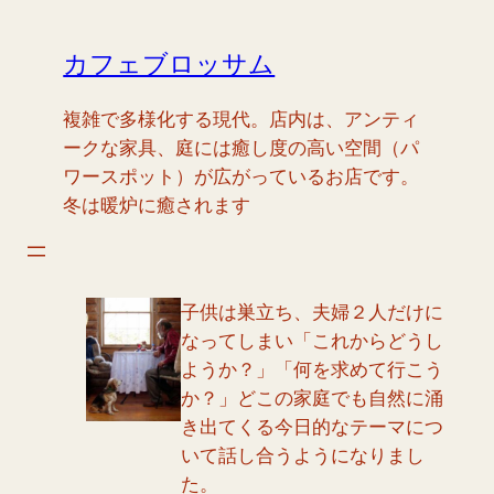
内
容
カフェブロッサム
を
ス
複雑で多様化する現代。店内は、アンティ
キ
ークな家具、庭には癒し度の高い空間（パ
ッ
ワースポット）が広がっているお店です。
プ
冬は暖炉に癒されます
子供は巣立ち、夫婦２人だけに
なってしまい「これからどうし
ようか？」「何を求めて行こう
か？」どこの家庭でも自然に涌
き出てくる今日的なテーマにつ
いて話し合うようになりまし
た。