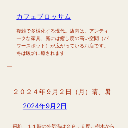
内
容
カフェブロッサム
を
ス
複雑で多様化する現代。店内は、アンティ
キ
ークな家具、庭には癒し度の高い空間（パ
ッ
ワースポット）が広がっているお店です。
プ
冬は暖炉に癒されます
２０２４年９月２日（月）晴、暑
2024年9月2日
飛駒、１１時の外気温は２９，６度。樹木から