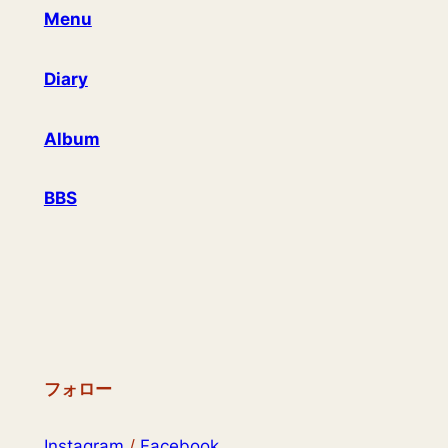
Menu
Diary
Album
BBS
フォロー
Instagram
/
Facebook