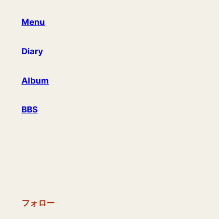
Menu
Diary
Album
BBS
フォロー