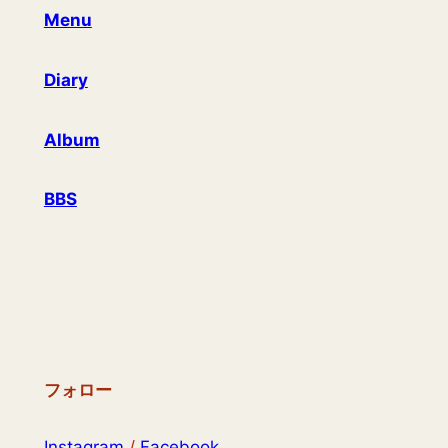
Menu
Diary
Album
BBS
フォロー
Instagram
/
Facebook