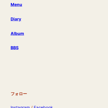
Menu
Diary
Album
BBS
フォロー
Instagram
/
Facebook