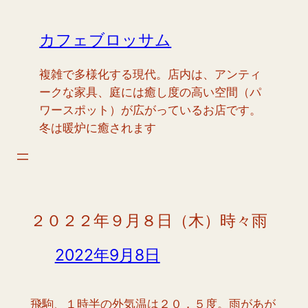
内
容
カフェブロッサム
を
ス
複雑で多様化する現代。店内は、アンティ
キ
ークな家具、庭には癒し度の高い空間（パ
ッ
ワースポット）が広がっているお店です。
プ
冬は暖炉に癒されます
２０２２年９月８日（木）時々雨
2022年9月8日
飛駒、１時半の外気温は２０．５度。雨があが