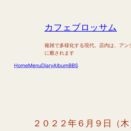
内
容
を
カフェブロッサム
ス
キ
ッ
複雑で多様化する現代。店内は、アン
プ
に癒されます
Home
Menu
Diary
Album
BBS
２０２２年６月９日（木