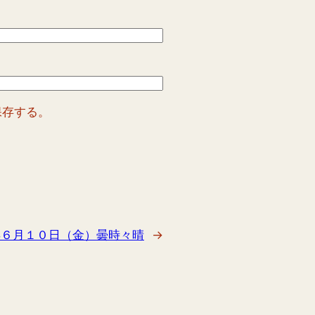
保存する。
年６月１０日（金）曇時々晴
→