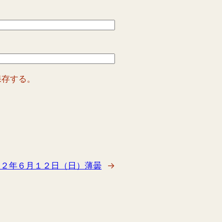
保存する。
２２年６月１２日（日）薄曇
→