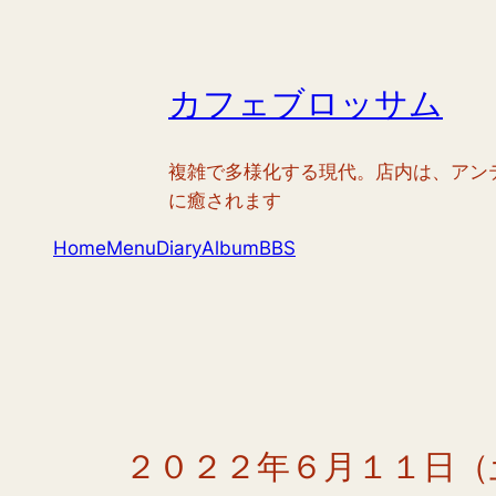
内
容
を
カフェブロッサム
ス
キ
ッ
複雑で多様化する現代。店内は、アン
プ
に癒されます
Home
Menu
Diary
Album
BBS
２０２２年６月１１日（