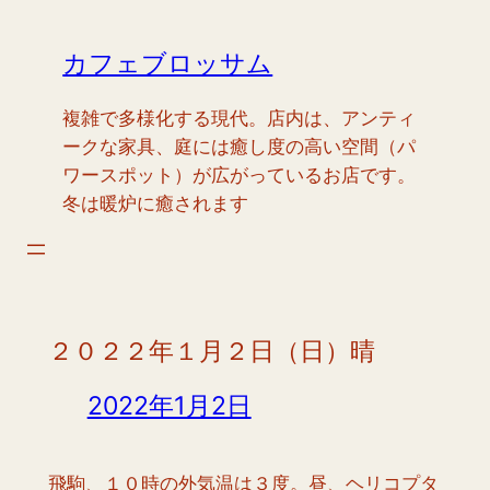
内
容
カフェブロッサム
を
ス
複雑で多様化する現代。店内は、アンティ
キ
ークな家具、庭には癒し度の高い空間（パ
ッ
ワースポット）が広がっているお店です。
プ
冬は暖炉に癒されます
２０２２年１月２日（日）晴
2022年1月2日
飛駒、１０時の外気温は３度。昼、ヘリコプタ