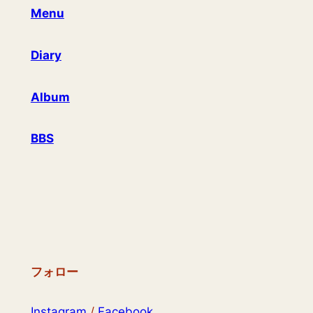
Menu
Diary
Album
BBS
フォロー
Instagram
/
Facebook