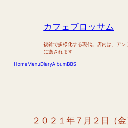
内
容
を
カフェブロッサム
ス
キ
ッ
複雑で多様化する現代。店内は、アン
プ
に癒されます
Home
Menu
Diary
Album
BBS
２０２１年７月２日（金