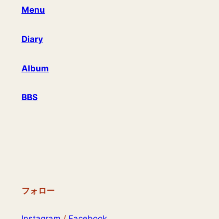
Menu
Diary
Album
BBS
フォロー
Instagram
/
Facebook