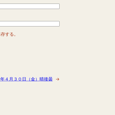
保存する。
１年４月３０日（金）晴後曇
→