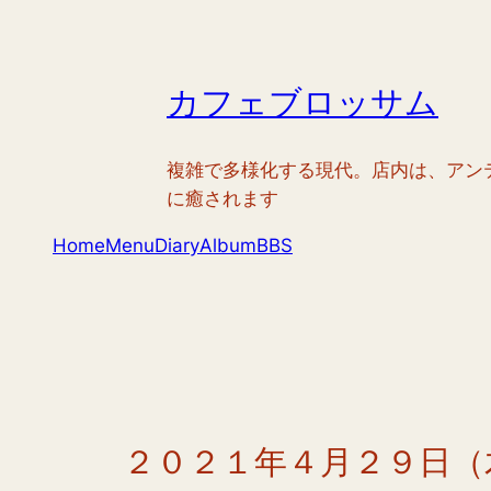
内
容
を
カフェブロッサム
ス
キ
ッ
複雑で多様化する現代。店内は、アン
プ
に癒されます
Home
Menu
Diary
Album
BBS
２０２１年４月２９日（