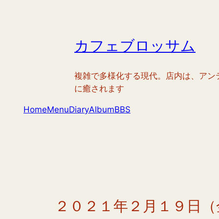
内
容
を
カフェブロッサム
ス
キ
ッ
複雑で多様化する現代。店内は、アン
プ
に癒されます
Home
Menu
Diary
Album
BBS
２０２１年２月１９日（