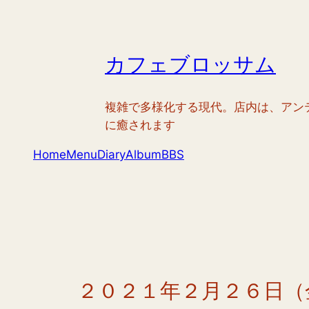
内
容
を
カフェブロッサム
ス
キ
ッ
複雑で多様化する現代。店内は、アン
プ
に癒されます
Home
Menu
Diary
Album
BBS
２０２１年２月２６日（