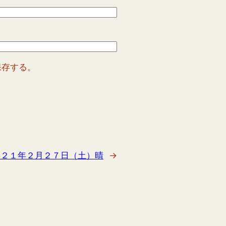
保存する。
０２１年２月２７日（土）晴
→