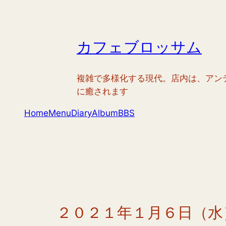
内
容
を
カフェブロッサム
ス
キ
ッ
複雑で多様化する現代。店内は、アン
プ
に癒されます
Home
Menu
Diary
Album
BBS
２０２１年１月６日（水