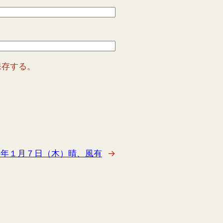
保存する。
１年１月７日（木）晴、風有
→