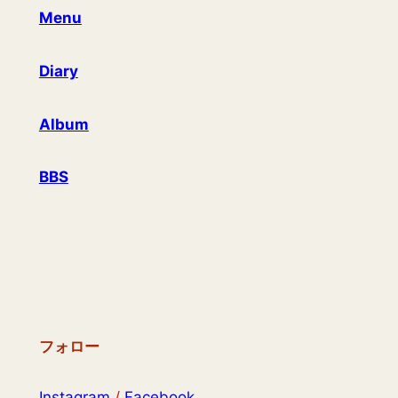
Menu
Diary
Album
BBS
フォロー
Instagram
/
Facebook