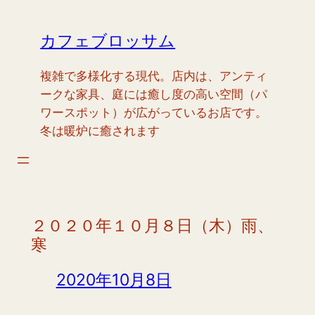
内
容
カフェブロッサム
を
ス
複雑で多様化する現代。店内は、アンティ
キ
ークな家具、庭には癒し度の高い空間（パ
ッ
ワースポット）が広がっているお店です。
プ
冬は暖炉に癒されます
２０２０年１０月８日（木）雨、
寒
2020年10月8日