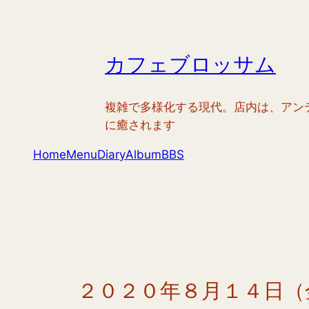
内
容
を
カフェブロッサム
ス
キ
ッ
複雑で多様化する現代。店内は、アン
プ
に癒されます
Home
Menu
Diary
Album
BBS
２０２０年８月１４日（