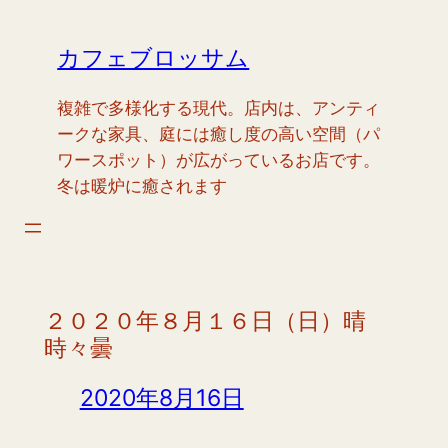
内
容
カフェブロッサム
を
ス
複雑で多様化する現代。店内は、アンティ
キ
ークな家具、庭には癒し度の高い空間（パ
ッ
ワースポット）が広がっているお店です。
プ
冬は暖炉に癒されます
２０２０年８月１６日（日）晴
時々曇
2020年8月16日