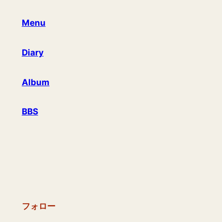
Menu
Diary
Album
BBS
フォロー