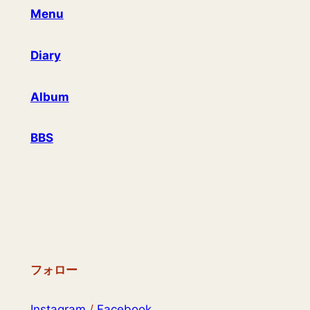
Menu
Diary
Album
BBS
フォロー
Instagram
/
Facebook