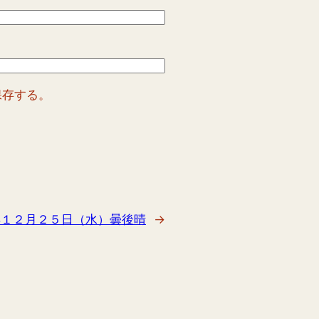
保存する。
年１２月２５日（水）曇後晴
→