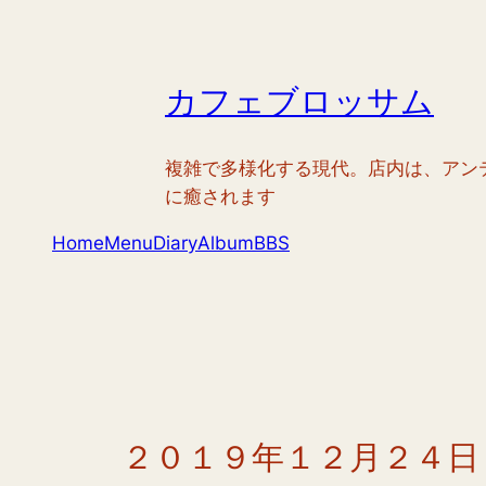
内
容
を
カフェブロッサム
ス
キ
ッ
複雑で多様化する現代。店内は、アン
プ
に癒されます
Home
Menu
Diary
Album
BBS
２０１９年１２月２４日