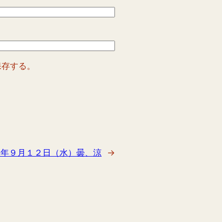
保存する。
８年９月１２日（水）曇、涼
→