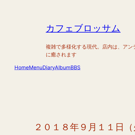
内
容
を
カフェブロッサム
ス
キ
ッ
複雑で多様化する現代。店内は、アン
プ
に癒されます
Home
Menu
Diary
Album
BBS
２０１８年９月１１日（