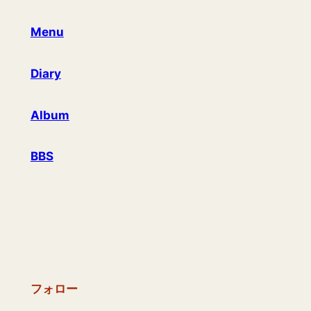
Menu
Diary
Album
BBS
フォロー