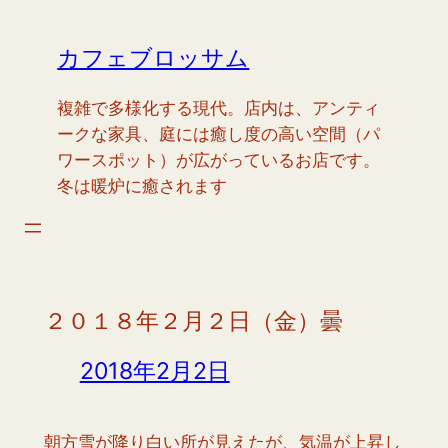
内
容
カフェブロッサム
を
ス
複雑で多様化する現代。店内は、アンティ
キ
ークな家具、庭には癒し度の高い空間（パ
ッ
ワースポット）が広がっているお店です。
プ
冬は暖炉に癒されます
２０１８年２月２日（金）曇
2018年2月2日
朝方雪が降り白い所が見えたが、気温が上昇し